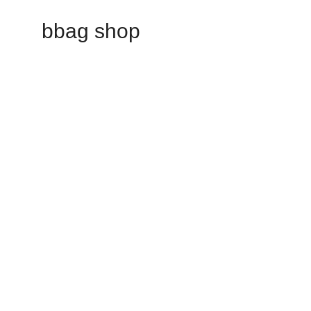
bbag shop
Our store will be openin
Phasellus lorem de pulvinar maecenas.