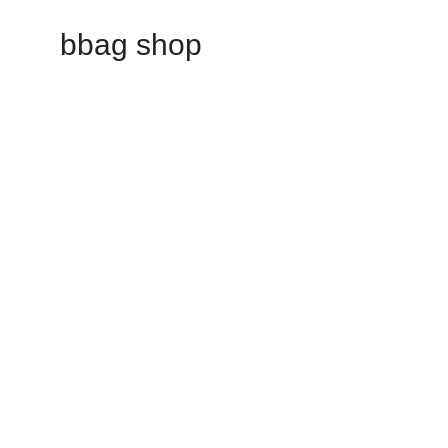
bbag shop
Our store will be openin
Phasellus lorem de pulvinar maecenas.