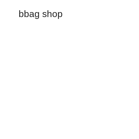
bbag shop
Our store will be openin
Phasellus lorem de pulvinar maecenas.