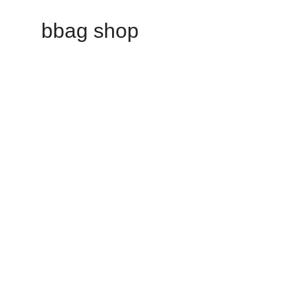
bbag shop
Our store will be openin
Phasellus lorem de pulvinar maecenas.