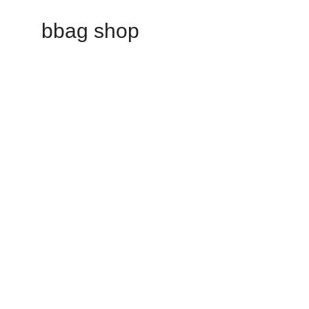
bbag shop
Our store will be openin
Phasellus lorem de pulvinar maecenas.