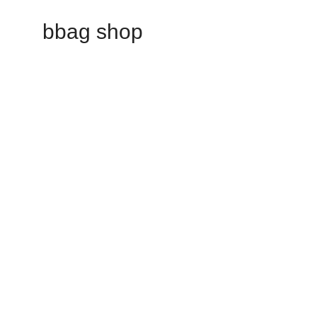
bbag shop
Our store will be openin
Phasellus lorem de pulvinar maecenas.